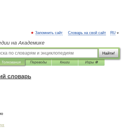
Запомнить сайт
Словарь на свой сайт
RU
едии на Академике
Найти!
Толкования
Переводы
Книги
Игры ⚽
ий словарь
ло
011
.