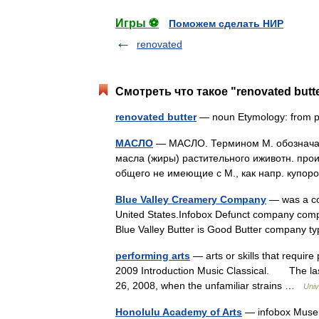
Игры ⚽
Поможем сделать НИР
renovated
Смотреть что такое "renovated butt
renovated butter
— noun Etymology: from pa
МАСЛО
— МАСЛО. Термином М. обозначают
масла (жиры) растительного иживотн. про
общего не имеющие с М., как напр. купо
Blue Valley Creamery Company
— was a co
United States.Infobox Defunct company co
Blue Valley Butter is Good Butter company 
performing arts
— arts or skills that require 
2009 Introduction Music Classical. The las
26, 2008, when the unfamiliar strains …
Univ
Honolulu Academy of Arts
— infobox Museu