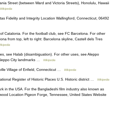
nia Street (between Ward and Victoria Streets), Honolulu, Hawaii
Wikipedia
itas Fidelity and Integrity Location Wallingford, Connecticut, 06492
 of Catalonia. For the football club, see FC Barcelona. For other
a from top, left to right: Barcelona skyline, Castell dels Tres
ikipedia
es, see Halab (disambiguation). For other uses, see Aleppo
 حلب Halep, Ḥalab Aleppo City landmarks …
Wikipedia
 Village of Enfield, Connecticut …
Wikipedia
tional Register of Historic Places U.S. Historic district …
Wikipedia
k in the USA. For the Bangladeshi film industry also known as
wood Location Pigeon Forge, Tennessee, United States Website