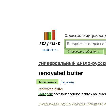
Словари и энциклоп
academic.ru
Универсальный англо-русский словарь
Универсальный англо-русск
renovated butter
Толкование
Перевод
renovated
butter
Макаров:
восстановленное
сливочное
мас
Универсальный
англо
-
русский
словарь
.
Академик
.
ру
.
2