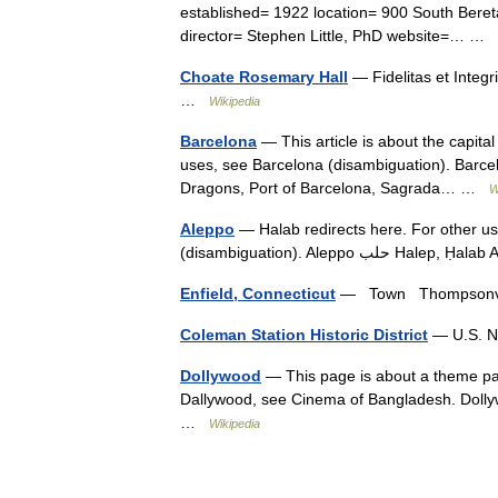
established= 1922 location= 900 South Bereta
director= Stephen Little, PhD website=… …
Choate Rosemary Hall
— Fidelitas et Integr
…
Wikipedia
Barcelona
— This article is about the capital
uses, see Barcelona (disambiguation). Barcelon
Dragons, Port of Barcelona, Sagrada… …
W
Aleppo
— Halab redirects here. For other us
(disambiguation). Aleppo
Enfield, Connecticut
— Town Thompsonville
Coleman Station Historic District
— U.S. Na
Dollywood
— This page is about a theme par
Dallywood, see Cinema of Bangladesh. Dolly
…
Wikipedia