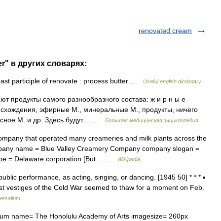
renovated cream
er" в других словарях:
st participle of renovate : process butter …
Useful english dictionary
 продукты самого разнообразного состава: ж и р н ы е
исхождения, эфирные М., минеральные М., продукты, ничего
росное М. и др. Здесь будут… …
Большая медицинская энциклопедия
mpany that operated many creameries and milk plants across the
mpany name = Blue Valley Creamery Company company slogan =
type = Delaware corporation [But… …
Wikipedia
public performance, as acting, singing, or dancing. [1945 50] * * * ▪
t vestiges of the Cold War seemed to thaw for a moment on Feb.
ersalium
m name= The Honolulu Academy of Arts imagesize= 260px