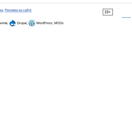
ка
,
Реклама на сайте
18+
omla,
Drupal,
WordPress, MODx.